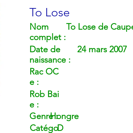
To Lose
Nom
To Lose de Caup
complet :
Date de
24 mars 2007
naissance :
Rac
OC
e :
Rob
Bai
e :
Genre :
Hongre
Catégo
D