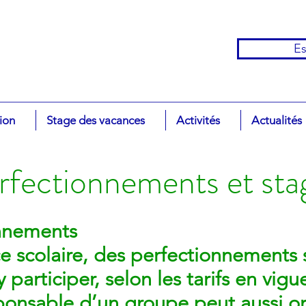
Es
tion
Stage des vacances
Activités
Actualités
rfectionnements et sta
onnements
 scolaire, des perfectionnements 
 participer, selon les tarifs en vigu
ponsable d’un groupe peut aussi o