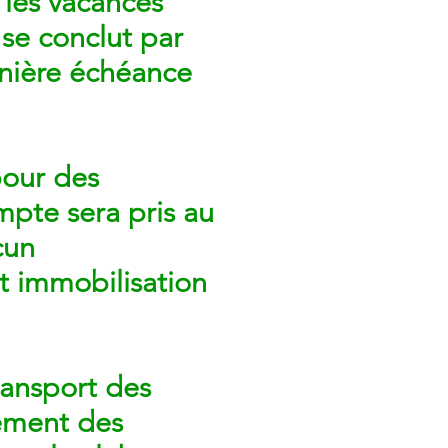
 les vacances
 se conclut par
rnière échéance
pour des
mpte sera pris au
cun
t immobilisation
transport des
cement des